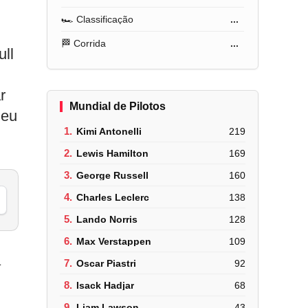
🏎️ Classificação
...
🏁 Corrida
...
ll
r
Mundial de Pilotos
neu
1.
Kimi Antonelli
219
2.
Lewis Hamilton
169
3.
George Russell
160
4.
Charles Leclerc
138
5.
Lando Norris
128
6.
Max Verstappen
109
a
7.
Oscar Piastri
92
8.
Isack Hadjar
68
9.
Liam Lawson
43