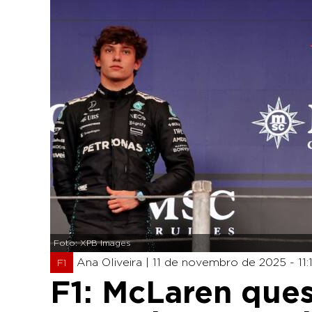
Foto: XPB Images
Ana Oliveira |
11 de novembro de 2025 - 11:
F1
F1: McLaren ques