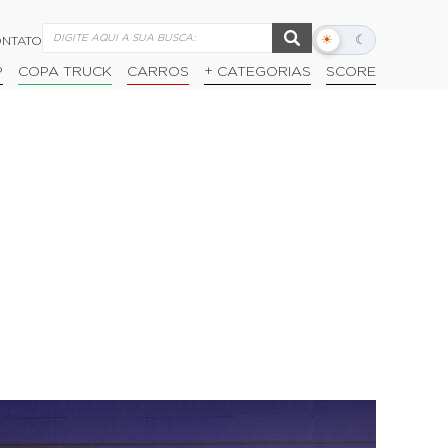
☀
☾
NTATO
Alternar
modo
P
COPA TRUCK
CARROS
+ CATEGORIAS
SCORE
escuro