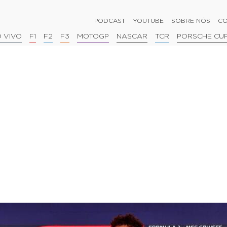
PODCAST
YOUTUBE
SOBRE NÓS
CO
 VIVO
F1
F2
F3
MOTOGP
NASCAR
TCR
PORSCHE CU