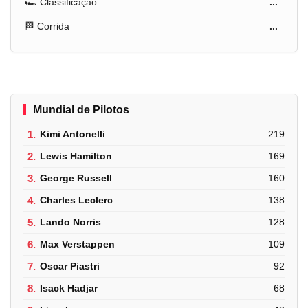
🏎️ Classificação
...
🏁 Corrida
...
Mundial de Pilotos
1.
Kimi Antonelli
219
2.
Lewis Hamilton
169
3.
George Russell
160
4.
Charles Leclerc
138
5.
Lando Norris
128
6.
Max Verstappen
109
7.
Oscar Piastri
92
8.
Isack Hadjar
68