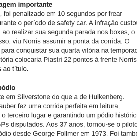
ntagem importante
le, foi penalizado em 10 segundos por frear
ante o período de safety car. A infração custo
a, ao realizar sua segunda parada nos boxes, o
so, viu Norris assumir a ponta da corrida. O
a para conquistar sua quarta vitória na tempora
tória colocaria Piastri 22 pontos à frente Norris
ao título.
pódio
te em Silverstone do que a de Hulkenberg.
uber fez uma corrida perfeita em leitura,
 o terceiro lugar e garantindo um pódio históri
Ps disputados. Aos 37 anos, tornou-se o pilot
 pódio desde George Follmer em 1973. Foi tam