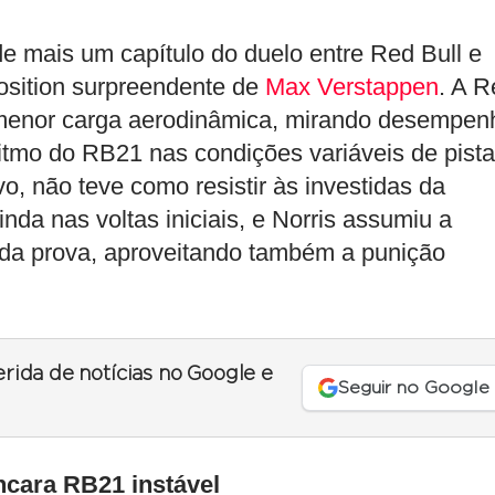
e mais um capítulo do duelo entre Red Bull e
osition surpreendente de
Max Verstappen
. A R
 menor carga aerodinâmica, mirando desempen
itmo do RB21 nas condições variáveis de pista
 não teve como resistir às investidas da
nda nas voltas iniciais, e Norris assumiu a
l da prova, aproveitando também a punição
erida de notícias no Google e
Seguir no Google
ncara RB21 instável