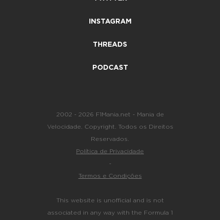
INSTAGRAM
THREADS
PODCAST
2002 - 2026 F1Mania.net - Mania de
Velocidade. Copyright. Todos os Direitos
Reservados.
Política de Privacidade
-
Termos e Condições
This website is unofficial and is not
associated in any way with the Formula 1