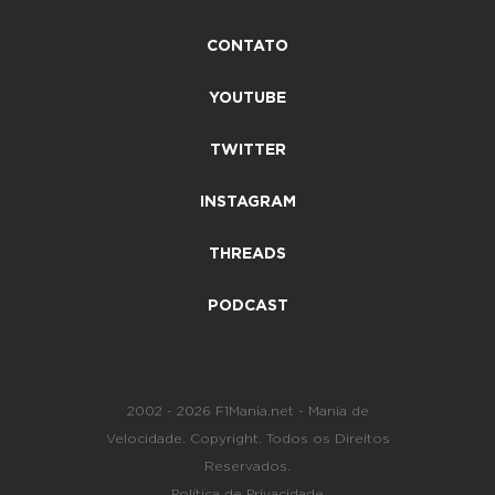
CONTATO
YOUTUBE
TWITTER
INSTAGRAM
THREADS
PODCAST
2002 - 2026 F1Mania.net - Mania de
Velocidade. Copyright. Todos os Direitos
Reservados.
Política de Privacidade