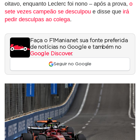
oitavo, enquanto Leclerc foi nono – após a prova,
o
sete vezes campeão se desculpou
e disse que
irá
pedir desculpas ao colega
.
Faça o F1Mania.net sua fonte preferida
de notícias no Google e também no
Google Discover
.
Seguir no Google