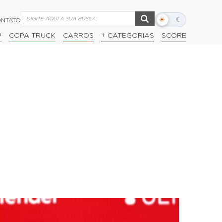
☀
☾
NTATO
Alternar
modo
P
COPA TRUCK
CARROS
+ CATEGORIAS
SCORE
escuro