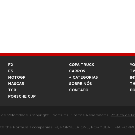
F2
COPA TRUCK
Y
F3
CARROS
T
MOTOGP
+ CATEGORIAS
IN
NASCAR
SOBRE NÓS
T
TCR
CONTATO
P
PORSCHE CUP
a de Velocidade. Copyright. Todos os Direitos Reservados.
Política de P
 way with the Formula 1 companies. F1, FORMULA ONE, FORMULA 1, FIA 