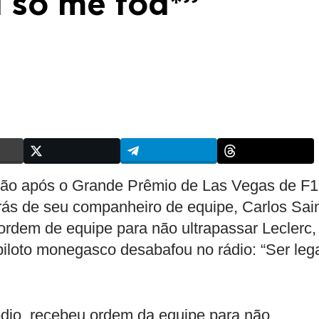
l só me fod*”
ção após o Grande Prêmio de Las Vegas de F1
trás de seu companheiro de equipe, Carlos Sai
ordem de equipe para não ultrapassar Leclerc,
piloto monegasco desabafou no rádio: “Ser leg
pódio, recebeu ordem da equipe para não