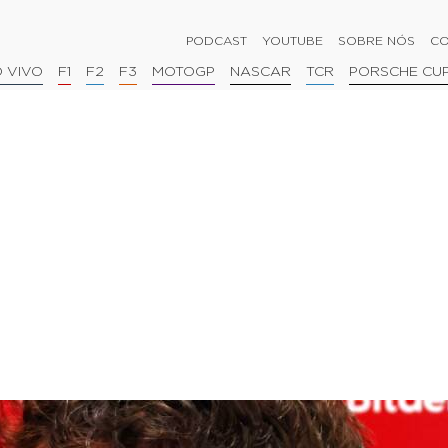
PODCAST
YOUTUBE
SOBRE NÓS
CO
 VIVO
F1
F2
F3
MOTOGP
NASCAR
TCR
PORSCHE CU