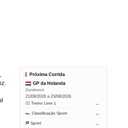
,
Próxima Corrida
nz.
GP da Holanda
Zandvoort
21/08/2026 a 23/08/2026
al
🏋️‍♂️ Treino Livre 1
...
🏎️ Classificação Sprint
...
🏁 Sprint
...