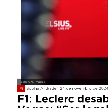
Foto: XPB Images
Sophia Andrade |
24 de novembro de 2024 
F1
F1: Leclerc desa