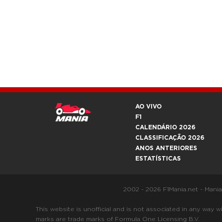
AO VIVO
F1
CALENDÁRIO 2026
CLASSIFICAÇÃO 2026
ANOS ANTERIORES
ESTATÍSTICAS
2002 - 2026 F1Mania.net - Mani
This website is unofficial and is not associated in any
marks are trade marks of Formula One Licensing B.V.