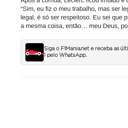
Após a corrida, Leclerc ficou irritado 
“Sim, eu fiz o meu trabalho, mas ser l
legal, é só ser respeitoso. Eu sei que
a mesma coisa, então… meu Deus, por
Siga o F1Mania.net e receba as úl
1 pelo WhatsApp.