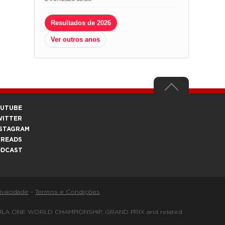
Resultados de 2026
Ver outros anos
OUTUBE
WITTER
STAGRAM
HREADS
ODCAST
rivacidade
-
Termos e Condições
FORMULA ONE WORLD CHAMPIONSHIP, GRAND PRIX and related