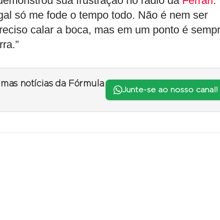
e demonstrou sua frustração no rádio da
Ferrari
:
egal só me fode o tempo todo. Não é nem ser
 preciso calar a boca, mas em um ponto é semp
ra.”
timas notícias da Fórmula
Junte-se ao nosso canal!