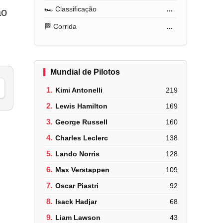
🏎️ Classificação
...
ao
🏁 Corrida
...
Mundial de Pilotos
1.
Kimi Antonelli
219
2.
Lewis Hamilton
169
3.
George Russell
160
4.
Charles Leclerc
138
5.
Lando Norris
128
6.
Max Verstappen
109
7.
Oscar Piastri
92
8.
Isack Hadjar
68
9.
Liam Lawson
43