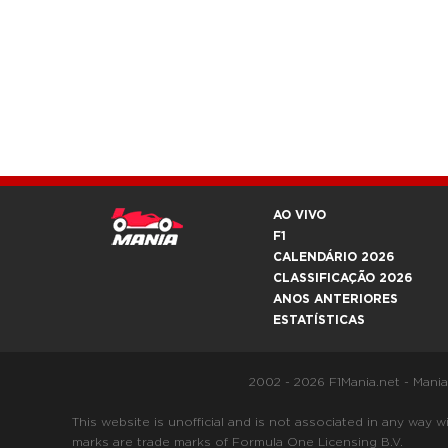
AO VIVO
F1
CALENDÁRIO 2026
CLASSIFICAÇÃO 2026
ANOS ANTERIORES
ESTATÍSTICAS
2002 - 2026 F1Mania.net - Mani
This website is unofficial and is not associated in any
marks are trade marks of Formula One Licensing B.V.