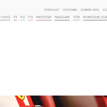
PODCAST
YOUTUBE
SOBRE NÓS
CO
 VIVO
F1
F2
F3
MOTOGP
NASCAR
TCR
PORSCHE CU