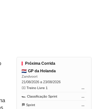
o
Próxima Corrida
GP da Holanda
Zandvoort
21/08/2026 a 23/08/2026
🏋️‍♂️ Treino Livre 1
...
🏎️ Classificação Sprint
...
ana
🏁 Sprint
...
os