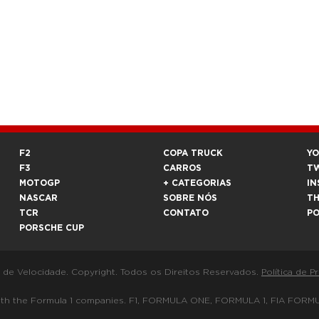
F2
COPA TRUCK
Y
F3
CARROS
T
MOTOGP
+ CATEGORIAS
IN
NASCAR
SOBRE NÓS
T
TCR
CONTATO
P
PORSCHE CUP
a de Velocidade. Copyright. Todos os Direitos Reservados.
Política de P
 way with the Formula 1 companies. F1, FORMULA ONE, FORMULA 1, FIA 