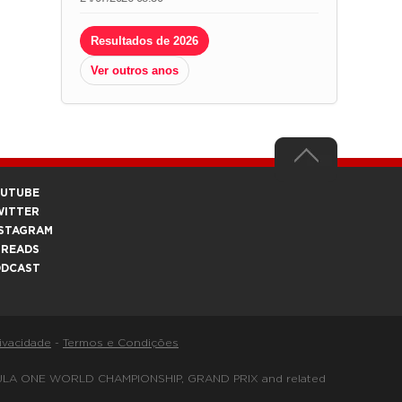
Resultados de 2026
Ver outros anos
OUTUBE
WITTER
STAGRAM
HREADS
ODCAST
rivacidade
-
Termos e Condições
FORMULA ONE WORLD CHAMPIONSHIP, GRAND PRIX and related