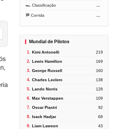
🏎️ Classificação
...
🏁 Corrida
...
Mundial de Pilotos
1.
Kimi Antonelli
219
ós
2.
Lewis Hamilton
169
n,
3.
George Russell
160
4.
Charles Leclerc
138
ria
5.
Lando Norris
128
6.
Max Verstappen
109
7.
Oscar Piastri
92
8.
Isack Hadjar
68
9.
Liam Lawson
43