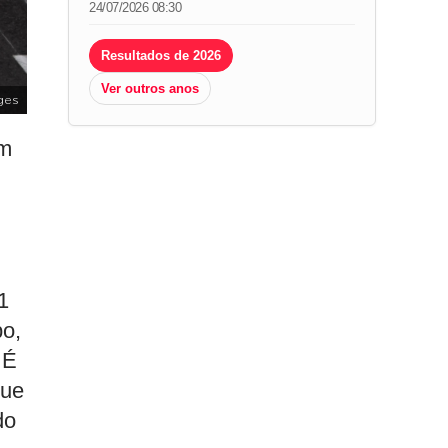
24/07/2026 08:30
Resultados de 2026
Ver outros anos
ges
em
1
po,
 É
que
do