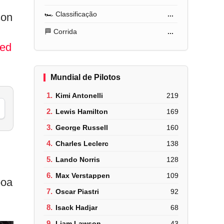
🏎️ Classificação
...
son
🏁 Corrida
...
Red
Mundial de Pilotos
1.
Kimi Antonelli
219
2.
Lewis Hamilton
169
3.
George Russell
160
4.
Charles Leclerc
138
5.
Lando Norris
128
6.
Max Verstappen
109
boa
7.
Oscar Piastri
92
8.
Isack Hadjar
68
9.
Liam Lawson
43