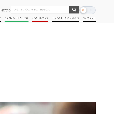
☀
☾
NTATO
Alternar
modo
P
COPA TRUCK
CARROS
+ CATEGORIAS
SCORE
escuro