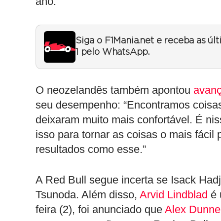
ano.”
Siga o F1Mania.net e receba as úl
1 pelo WhatsApp.
O neozelandês também apontou
avanç
seu desempenho: “Encontramos coisas 
deixaram muito mais confortável. É ni
isso para tornar as coisas o mais fáci
resultados como esse.”
A Red Bull segue incerta se Isack Had
Tsunoda. Além disso,
Arvid Lindblad
é 
feira (2), foi anunciado que
Alex Dunne