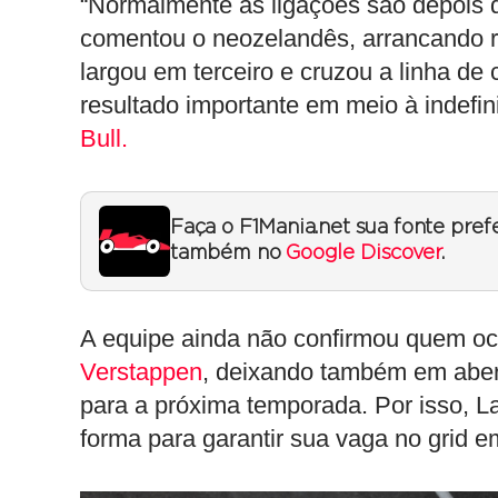
“Normalmente as ligações são depois da
comentou o neozelandês, arrancando r
largou em terceiro e cruzou a linha d
resultado importante em meio à indefi
Bull.
Faça o F1Mania.net sua fonte pref
também no
Google Discover
.
A equipe ainda não confirmou quem o
Verstappen
, deixando também em aber
para a próxima temporada. Por isso, 
forma para garantir sua vaga no grid e