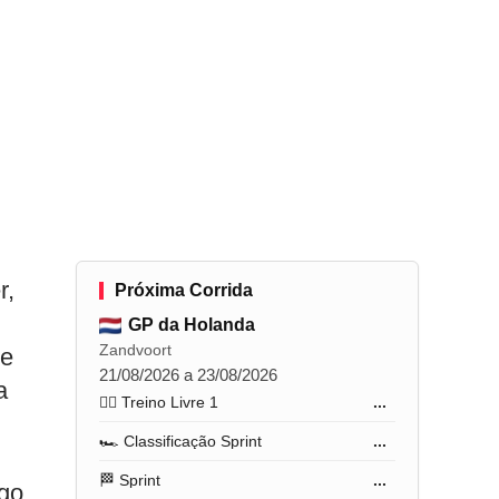
r,
Próxima Corrida
GP da Holanda
Zandvoort
de
21/08/2026 a 23/08/2026
a
🏋️‍♂️ Treino Livre 1
...
🏎️ Classificação Sprint
...
🏁 Sprint
...
rgo