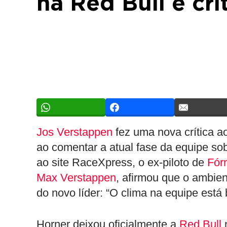
na Red Bull e cri
Jos Verstappen
fez uma nova crítica ao
ao comentar a atual fase da equipe so
ao site RaceXpress, o ex-piloto de
Fór
Max Verstappen
, afirmou que o ambien
do novo líder: “O clima na equipe está
Horner deixou oficialmente a
Red Bull
n