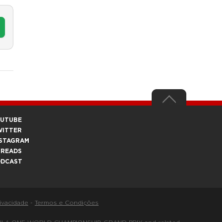
OUTUBE
WITTER
STAGRAM
HREADS
ODCAST
rivacidade
-
Termos e Condições