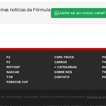
timas notícias da Fórmula
Junte-se ao nosso canal!
F2
COPA TRUCK
Y
F3
CARROS
T
MOTOGP
+ CATEGORIAS
IN
NASCAR
SOBRE NÓS
T
TCR
CONTATO
P
PORSCHE CUP
a de Velocidade. Copyright. Todos os Direitos Reservados.
Política de P