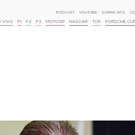
PODCAST
YOUTUBE
SOBRE NÓS
CO
 VIVO
F1
F2
F3
MOTOGP
NASCAR
TCR
PORSCHE CU