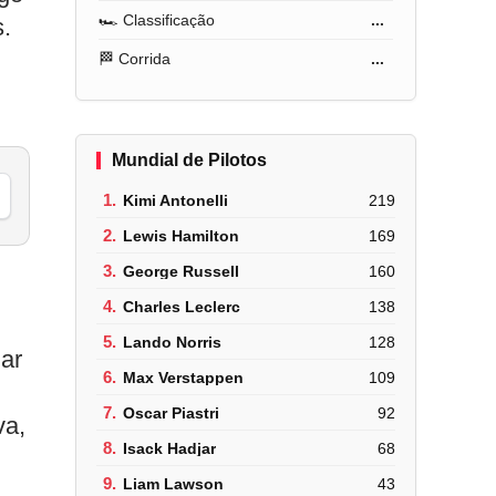
🏎️ Classificação
...
s.
🏁 Corrida
...
Mundial de Pilotos
1.
Kimi Antonelli
219
2.
Lewis Hamilton
169
3.
George Russell
160
4.
Charles Leclerc
138
5.
Lando Norris
128
gar
6.
Max Verstappen
109
7.
Oscar Piastri
92
va,
8.
Isack Hadjar
68
9.
Liam Lawson
43