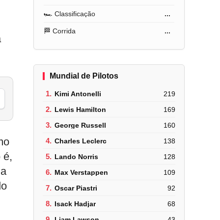
🏎️ Classificação
...
🏁 Corrida
...
a
Mundial de Pilotos
1.
Kimi Antonelli
219
2.
Lewis Hamilton
169
3.
George Russell
160
mo
4.
Charles Leclerc
138
 é,
5.
Lando Norris
128
na
6.
Max Verstappen
109
do
7.
Oscar Piastri
92
8.
Isack Hadjar
68
9.
Liam Lawson
43