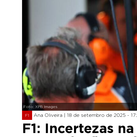
Foto: XPB Images
Ana Oliveira |
18 de setembro de 2025 - 17:
F1
F1: Incertezas n