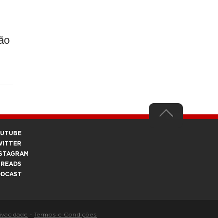
são
OUTUBE
WITTER
STAGRAM
HREADS
ODCAST
rivacidade
-
Termos e Condições