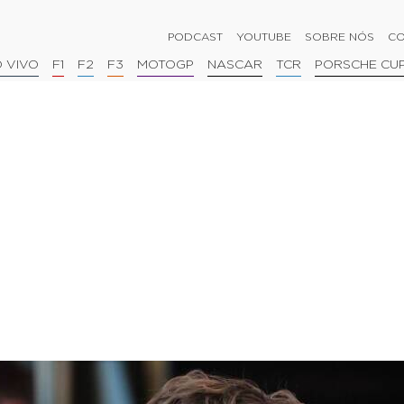
PODCAST
YOUTUBE
SOBRE NÓS
CO
 VIVO
F1
F2
F3
MOTOGP
NASCAR
TCR
PORSCHE CU