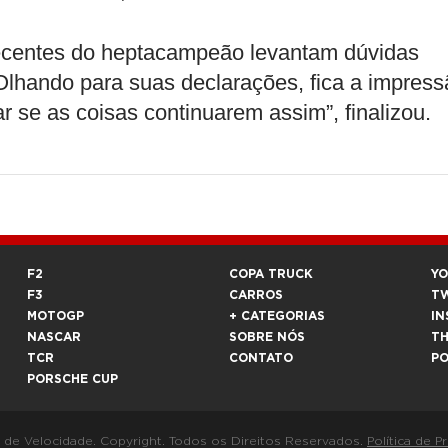
recentes do heptacampeão levantam dúvidas
“Olhando para suas declarações, fica a impres
 se as coisas continuarem assim”, finalizou.
F2
COPA TRUCK
Y
F3
CARROS
T
MOTOGP
+ CATEGORIAS
IN
NASCAR
SOBRE NÓS
T
TCR
CONTATO
P
PORSCHE CUP
a de Velocidade. Copyright. Todos os Direitos Reservados.
Política de P