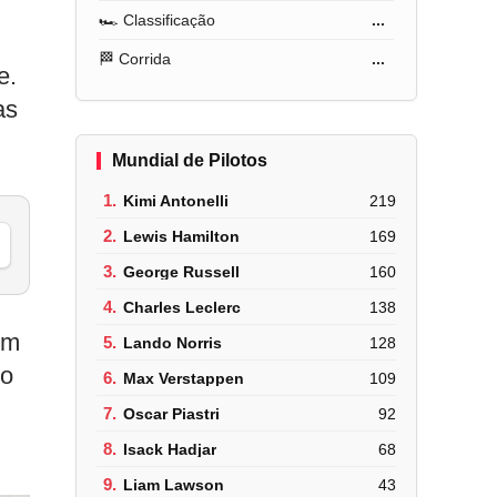
🏎️ Classificação
...
🏁 Corrida
...
e.
as
Mundial de Pilotos
1.
Kimi Antonelli
219
2.
Lewis Hamilton
169
3.
George Russell
160
4.
Charles Leclerc
138
um
5.
Lando Norris
128
lo
6.
Max Verstappen
109
7.
Oscar Piastri
92
8.
Isack Hadjar
68
9.
Liam Lawson
43