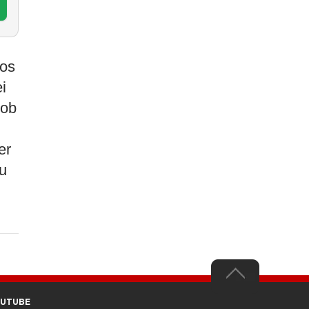
 os
i
sob
er
ou
OUTUBE