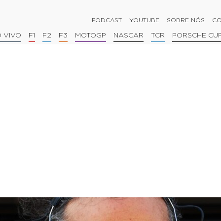
PODCAST
YOUTUBE
SOBRE NÓS
CO
 VIVO
F1
F2
F3
MOTOGP
NASCAR
TCR
PORSCHE CU