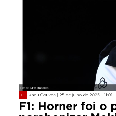
Foto: XPB Images
Kadu Gouvêa |
25 de julho de 2025 - 11:01
F1
F1: Horner foi o 