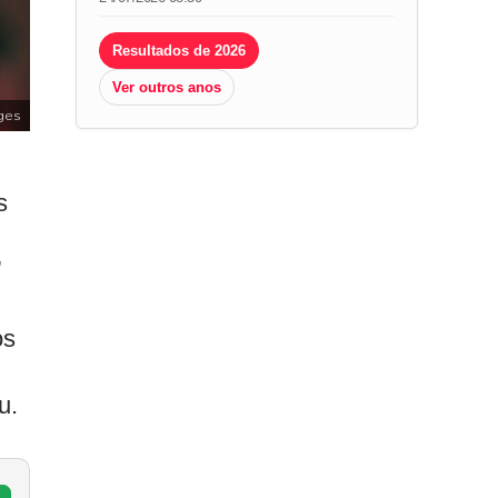
Resultados de 2026
Ver outros anos
ges
s
”
os
u.