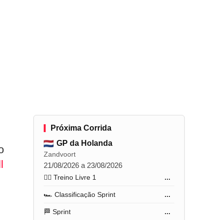
Próxima Corrida
GP da Holanda
o
Zandvoort
l
21/08/2026 a 23/08/2026
🏋️‍♂️ Treino Livre 1
...
🏎️ Classificação Sprint
...
🏁 Sprint
...