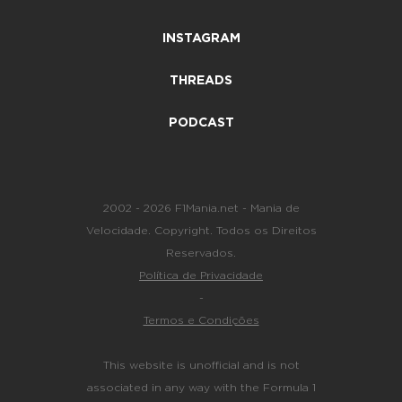
INSTAGRAM
THREADS
PODCAST
2002 - 2026 F1Mania.net - Mania de
Velocidade. Copyright. Todos os Direitos
Reservados.
Política de Privacidade
-
Termos e Condições
This website is unofficial and is not
associated in any way with the Formula 1