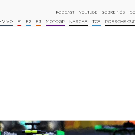
PODCAST
YOUTUBE
SOBRE NÓS
CO
 VIVO
F1
F2
F3
MOTOGP
NASCAR
TCR
PORSCHE CU