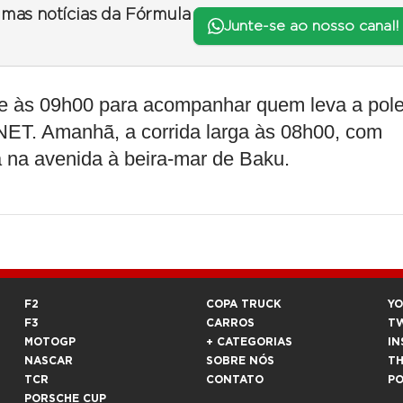
timas notícias da Fórmula
Junte-se ao nosso canal!
te às 09h00 para acompanhar quem leva a pole
ET. Amanhã, a corrida larga às 08h00, com
 na avenida à beira-mar de Baku.
F2
COPA TRUCK
Y
F3
CARROS
T
MOTOGP
+ CATEGORIAS
IN
NASCAR
SOBRE NÓS
T
TCR
CONTATO
P
PORSCHE CUP