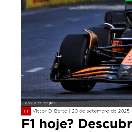
Foto: XPB Images
Victor D. Berto |
20 de setembro de 2025 
F1
F1 hoje? Descubr