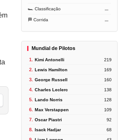
🏎️ Classificação
...
lém
🏁 Corrida
...
Mundial de Pilotos
1.
Kimi Antonelli
219
ta
2.
Lewis Hamilton
169
3.
George Russell
160
4.
Charles Leclerc
138
5.
Lando Norris
128
6.
Max Verstappen
109
7.
Oscar Piastri
92
8.
Isack Hadjar
68
9.
Liam Lawson
43