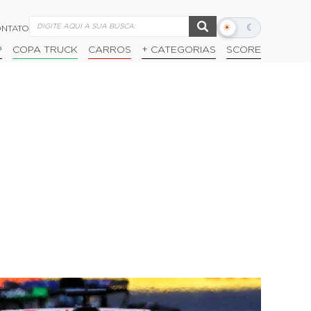
☀
☾
NTATO
Alternar
modo
P
COPA TRUCK
CARROS
+ CATEGORIAS
SCORE
escuro