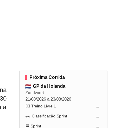
Próxima Corrida
GP da Holanda
 na
Zandvoort
h30
21/08/2026 a 23/08/2026
a a
🏋️‍♂️ Treino Livre 1
...
🏎️ Classificação Sprint
...
🏁 Sprint
...