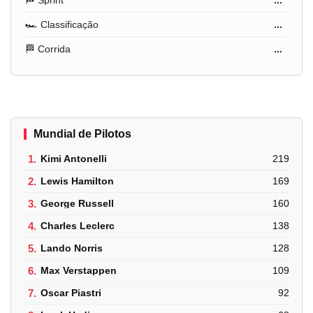
🏎️ Classificação
...
🏁 Corrida
...
Mundial de Pilotos
1.
Kimi Antonelli
219
2.
Lewis Hamilton
169
3.
George Russell
160
4.
Charles Leclerc
138
5.
Lando Norris
128
6.
Max Verstappen
109
7.
Oscar Piastri
92