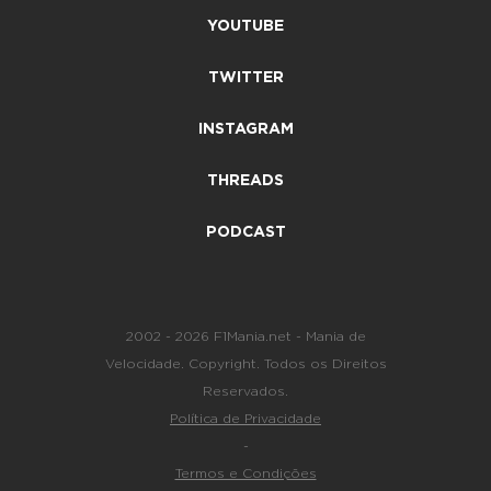
YOUTUBE
TWITTER
INSTAGRAM
THREADS
PODCAST
2002 - 2026 F1Mania.net - Mania de
Velocidade. Copyright. Todos os Direitos
Reservados.
Política de Privacidade
-
Termos e Condições