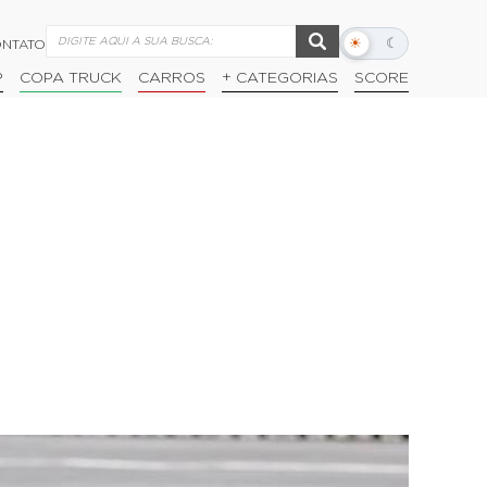
☀
☾
NTATO
Alternar
modo
P
COPA TRUCK
CARROS
+ CATEGORIAS
SCORE
escuro