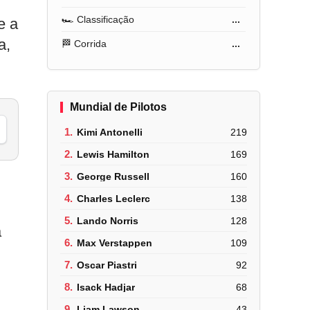
🏎️ Classificação
...
e a
a,
🏁 Corrida
...
Mundial de Pilotos
1.
Kimi Antonelli
219
2.
Lewis Hamilton
169
3.
George Russell
160
4.
Charles Leclerc
138
5.
Lando Norris
128
a
6.
Max Verstappen
109
7.
Oscar Piastri
92
8.
Isack Hadjar
68
9.
Liam Lawson
43