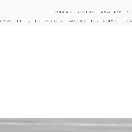
PODCAST
YOUTUBE
SOBRE NÓS
CO
 VIVO
F1
F2
F3
MOTOGP
NASCAR
TCR
PORSCHE CU