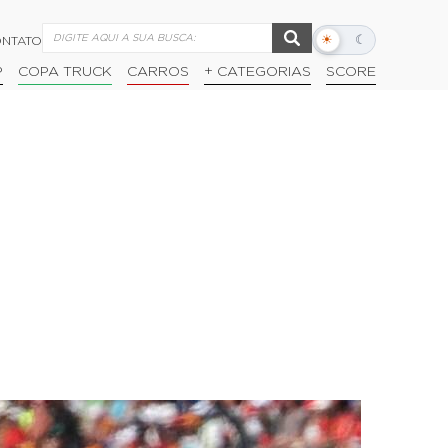
☀
☾
NTATO
Alternar
modo
P
COPA TRUCK
CARROS
+ CATEGORIAS
SCORE
escuro