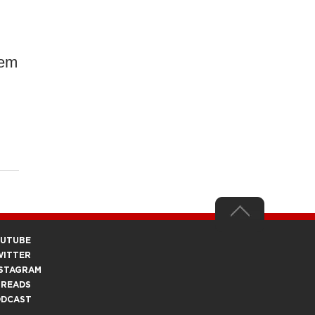
 em
OUTUBE
WITTER
STAGRAM
HREADS
ODCAST