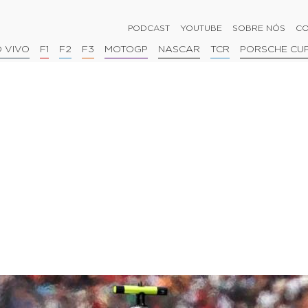
PODCAST
YOUTUBE
SOBRE NÓS
CO
 VIVO
F1
F2
F3
MOTOGP
NASCAR
TCR
PORSCHE CU