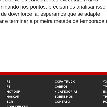
rminando nos pontos, precisamos analisar isso.
l de downforce lá, esperamos que se adapte
ar e terminar a primeira metade da temporada
F2
COPA TRUCK
Y
F3
CARROS
T
MOTOGP
+ CATEGORIAS
IN
NASCAR
SOBRE NÓS
T
TCR
CONTATO
P
PORSCHE CUP