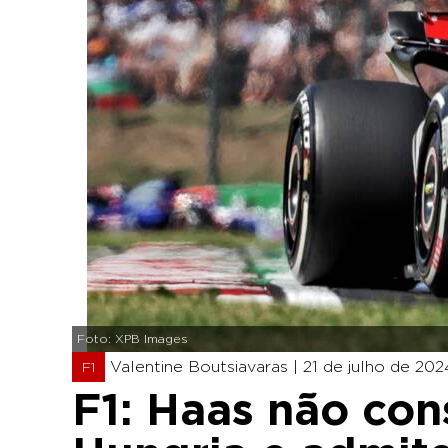
Foto: XPB Images
Valentine Boutsiavaras |
21 de julho de 202
F1
F1: Haas não co