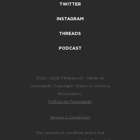
TWITTER
INSTAGRAM
THREADS
PODCAST
2002 - 2026 F1Mania.net - Mania de
Velocidade. Copyright. Todos os Direitos
Reservados.
Política de Privacidade
-
Termos e Condições
This website is unofficial and is not