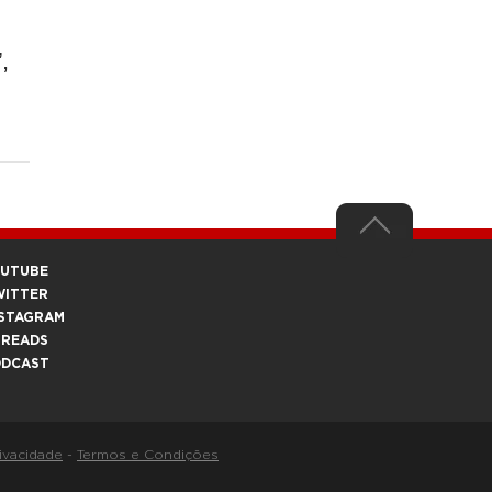
,
OUTUBE
WITTER
STAGRAM
HREADS
ODCAST
rivacidade
-
Termos e Condições