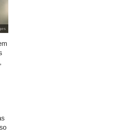
ges
 em
s
,
as
sso