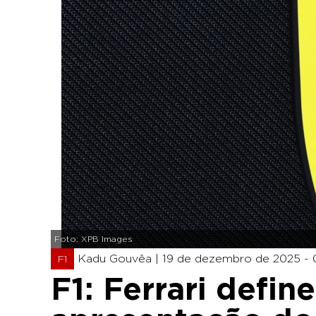
Foto: XPB Images
Kadu Gouvêa |
19 de dezembro de 2025 - 
F1
F1: Ferrari defin