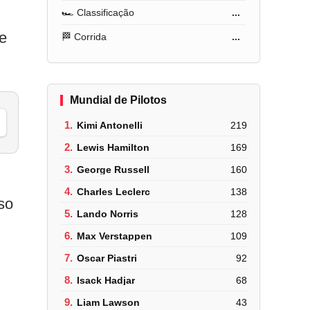
🏎️ Classificação
...
 e
🏁 Corrida
...
Mundial de Pilotos
1.
Kimi Antonelli
219
2.
Lewis Hamilton
169
3.
George Russell
160
4.
Charles Leclerc
138
so
5.
Lando Norris
128
6.
Max Verstappen
109
7.
Oscar Piastri
92
8.
Isack Hadjar
68
9.
Liam Lawson
43