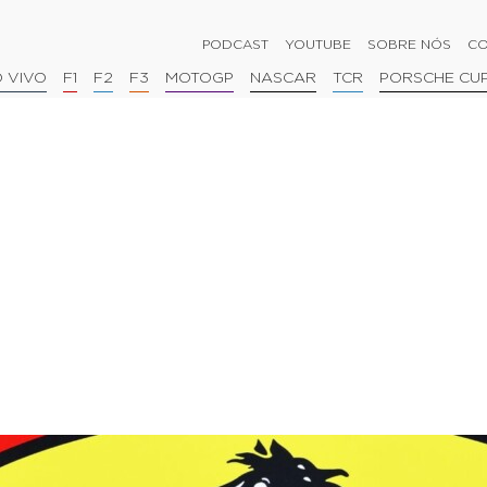
PODCAST
YOUTUBE
SOBRE NÓS
CO
 VIVO
F1
F2
F3
MOTOGP
NASCAR
TCR
PORSCHE CU