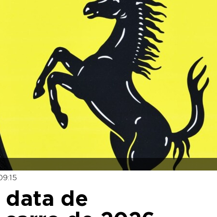
09:15
e data de