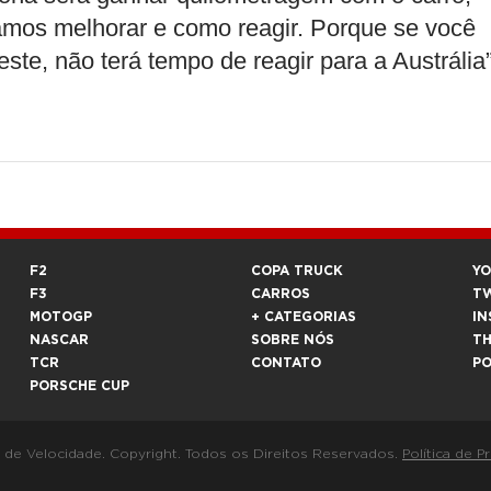
samos melhorar e como reagir. Porque se você
ste, não terá tempo de reagir para a Austrália”
F2
COPA TRUCK
Y
F3
CARROS
T
MOTOGP
+ CATEGORIAS
IN
NASCAR
SOBRE NÓS
T
TCR
CONTATO
P
PORSCHE CUP
a de Velocidade. Copyright. Todos os Direitos Reservados.
Política de P