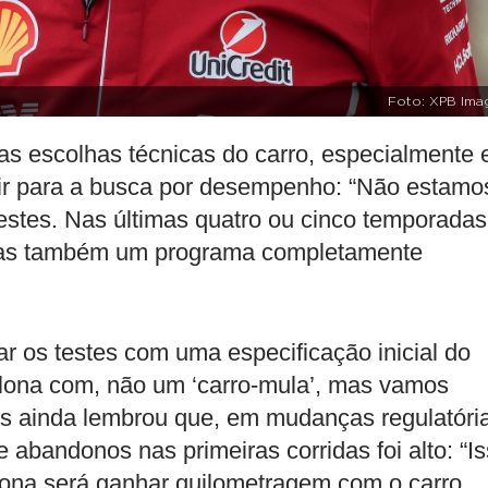
Foto: XPB Ima
 as escolhas técnicas do carro, especialmente
rtir para a busca por desempenho: “Não estamo
estes. Nas últimas quatro ou cinco temporadas
 mas também um programa completamente
ar os testes com uma especificação inicial do
elona com, não um ‘carro-mula’, mas vamos
cês ainda lembrou que, em mudanças regulatóri
abandonos nas primeiras corridas foi alto: “I
elona será ganhar quilometragem com o carro,