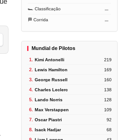
que
🏎️ Classificação
...
🏁 Corrida
...
Mundial de Pilotos
1.
Kimi Antonelli
219
2.
Lewis Hamilton
169
3.
George Russell
160
4.
Charles Leclerc
138
5.
Lando Norris
128
6.
Max Verstappen
109
7.
Oscar Piastri
92
8.
Isack Hadjar
68
…
9.
Liam Lawson
43