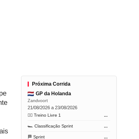
Próxima Corrida
ipe
GP da Holanda
Zandvoort
nte
21/08/2026 a 23/08/2026
🏋️‍♂️ Treino Livre 1
...
🏎️ Classificação Sprint
...
ais
🏁 Sprint
...