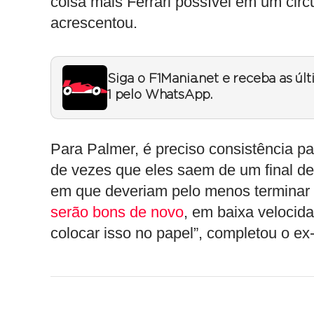
coisa mais Ferrari possível em um circ
acrescentou.
Siga o F1Mania.net e receba as úl
1 pelo WhatsApp.
Para Palmer, é preciso consistência p
de vezes que eles saem de um final d
em que deveriam pelo menos terminar 
serão bons de novo
, em baixa velocid
colocar isso no papel”, completou o ex-