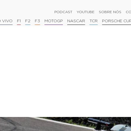
PODCAST
YOUTUBE
SOBRE NÓS
CO
 VIVO
F1
F2
F3
MOTOGP
NASCAR
TCR
PORSCHE CU