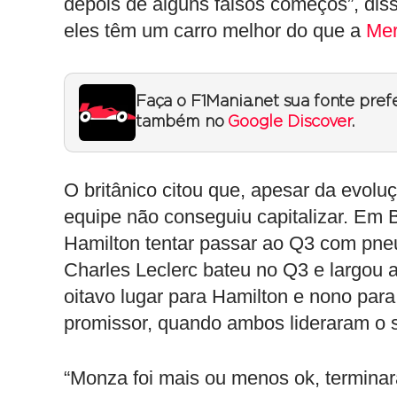
depois de alguns falsos começos”, dis
eles têm um carro melhor do que a
Me
Faça o F1Mania.net sua fonte pref
também no
Google Discover
.
O britânico citou que, apesar da evolu
equipe não conseguiu capitalizar. Em 
Hamilton tentar passar ao Q3 com pne
Charles Leclerc bateu no Q3 e largou 
oitavo lugar para Hamilton e nono para
promissor, quando ambos lideraram o se
“Monza foi mais ou menos ok, termin