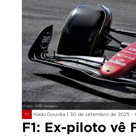
Foto: XPB Images
Kadu Gouvêa |
30 de setembro de 2025 - 
F1
F1: Ex-piloto vê