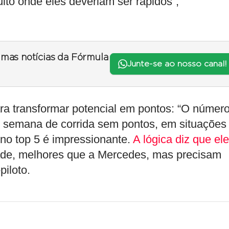
uito onde eles deveriam ser rápidos”,
timas notícias da Fórmula
Junte-se ao nosso canal!
ara transformar potencial em pontos: “O númer
e semana de corrida sem pontos, em situações
no top 5 é impressionante.
A lógica diz que el
ade, melhores que a Mercedes, mas precisam
piloto.