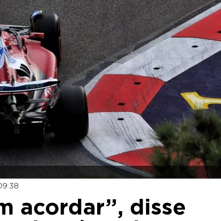
09:38
am acordar”, disse