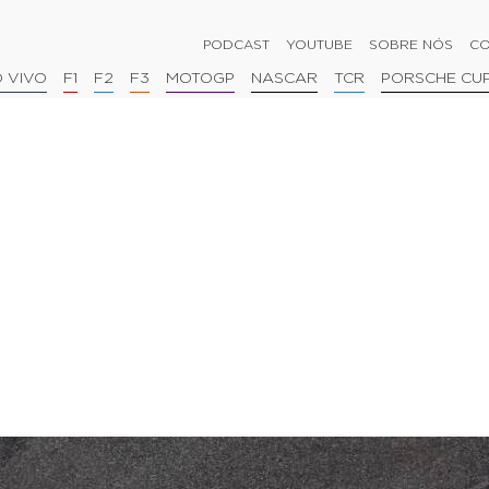
PODCAST
YOUTUBE
SOBRE NÓS
CO
 VIVO
F1
F2
F3
MOTOGP
NASCAR
TCR
PORSCHE CU