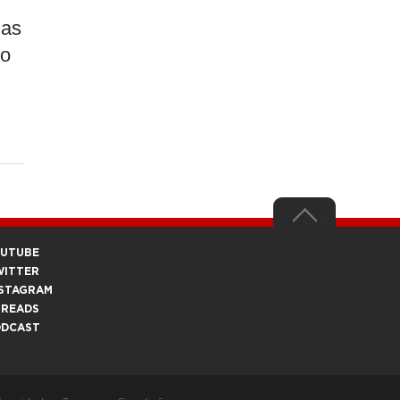
das
ho
OUTUBE
WITTER
STAGRAM
HREADS
ODCAST