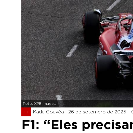
Foto: XPB Images
Kadu Gouvêa |
26 de setembro de 2025 - 
F1
F1: “Eles precis