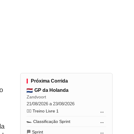
Próxima Corrida
o
GP da Holanda
Zandvoort
21/08/2026 a 23/08/2026
🏋️‍♂️ Treino Livre 1
...
🏎️ Classificação Sprint
...
da
🏁 Sprint
...