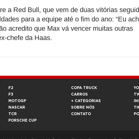
e a Red Bull, que vem de duas vitórias segui
dades para a equipe até o fim do ano: “Eu ac
ão acredito que Max vá vencer muitas outras
ex-chefe da Haas.
F2
COPA TRUCK
Y
F3
CARROS
T
MOTOGP
+ CATEGORIAS
IN
NASCAR
SOBRE NÓS
T
TCR
CONTATO
P
PORSCHE CUP