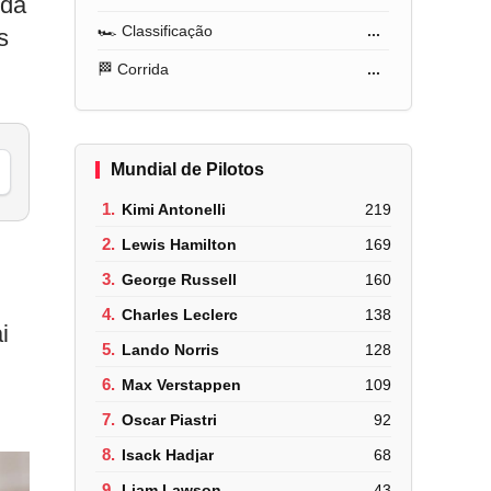
 da
🏎️ Classificação
...
s
🏁 Corrida
...
Mundial de Pilotos
1.
Kimi Antonelli
219
2.
Lewis Hamilton
169
3.
George Russell
160
4.
Charles Leclerc
138
i
5.
Lando Norris
128
6.
Max Verstappen
109
7.
Oscar Piastri
92
8.
Isack Hadjar
68
9.
Liam Lawson
43