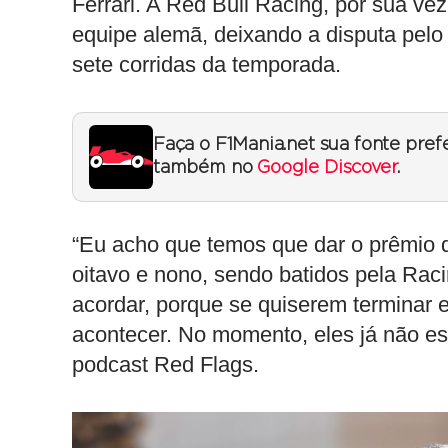
Ferrari. A Red Bull Racing, por sua ve
equipe alemã, deixando a disputa pelo
sete corridas da temporada.
Faça o F1Mania.net sua fonte pref
também no
Google Discover
.
“Eu acho que temos que dar o prêmio d
oitavo e nono, sendo batidos pela Rac
acordar, porque se quiserem terminar 
acontecer. No momento, eles já não es
podcast Red Flags.