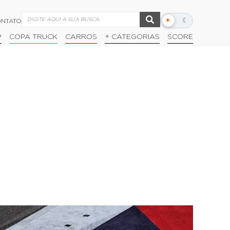
☀
☾
NTATO
Alternar
modo
P
COPA TRUCK
CARROS
+ CATEGORIAS
SCORE
escuro