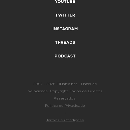
YOUTUBE
TWITTER
INSTAGRAM
THREADS
PODCAST
2002 - 2026 F1Mania.net - Mania de
Velocidade. Copyright. Todos os Direitos
Reservados.
Política de Privacidade
-
Termos e Condições