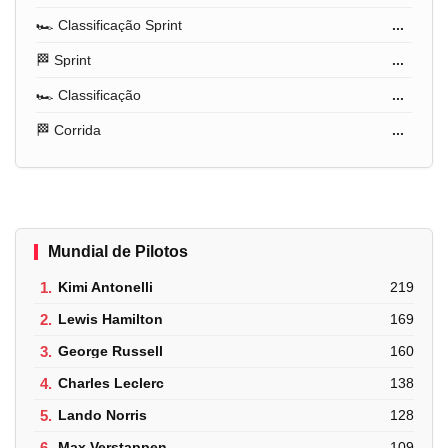
🏎️ Classificação Sprint
...
🏁 Sprint
...
🏎️ Classificação
...
🏁 Corrida
...
Mundial de Pilotos
1.
Kimi Antonelli
219
2.
Lewis Hamilton
169
3.
George Russell
160
4.
Charles Leclerc
138
5.
Lando Norris
128
6.
Max Verstappen
109