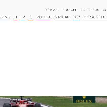
PODCAST
YOUTUBE
SOBRE NÓS
CO
 VIVO
F1
F2
F3
MOTOGP
NASCAR
TCR
PORSCHE CU