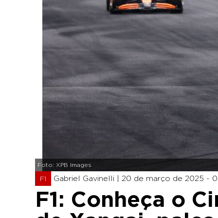
Foto: XPB Images
Gabriel Gavinelli |
20 de março de 2025 - 0
F1
F1: Conheça o Ci