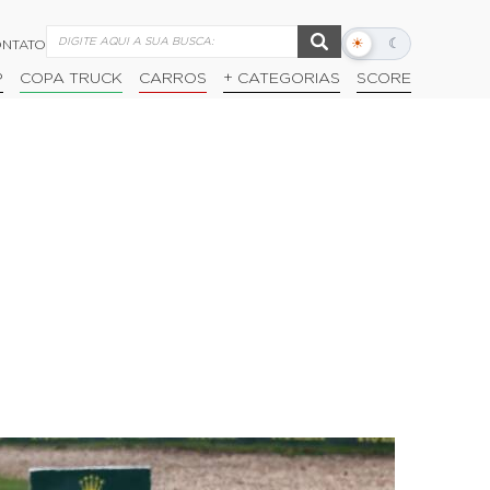
☀
☾
NTATO
Alternar
modo
P
COPA TRUCK
CARROS
+ CATEGORIAS
SCORE
escuro