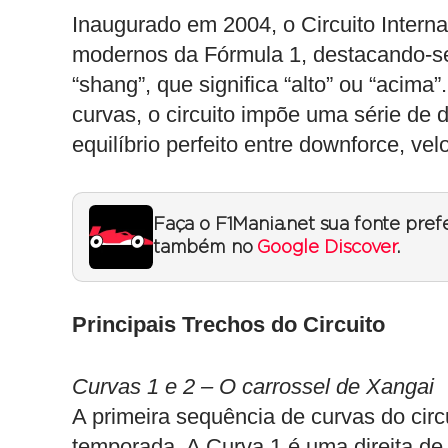
Inaugurado em 2004, o Circuito Intern
modernos da Fórmula 1, destacando-se
“shang”, que significa “alto” ou “acim
curvas, o circuito impõe uma série de 
equilíbrio perfeito entre downforce, ve
Faça o F1Mania.net sua fonte pref
também no
Google Discover
.
Principais Trechos do Circuito
Curvas 1 e 2 – O carrossel de Xangai
A primeira sequência de curvas do cir
temporada. A Curva 1 é uma direita de