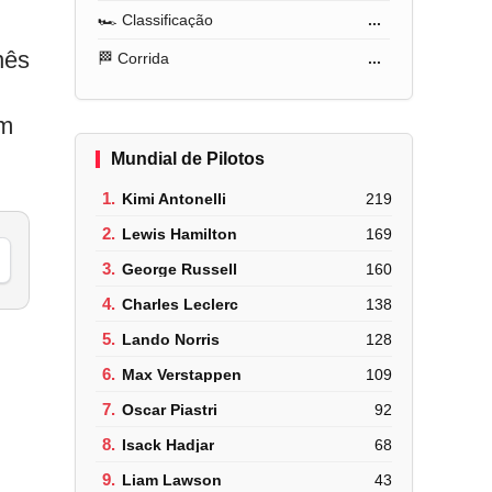
🏎️ Classificação
...
nês
🏁 Corrida
...
um
Mundial de Pilotos
1.
Kimi Antonelli
219
2.
Lewis Hamilton
169
3.
George Russell
160
4.
Charles Leclerc
138
5.
Lando Norris
128
6.
Max Verstappen
109
7.
Oscar Piastri
92
8.
Isack Hadjar
68
9.
Liam Lawson
43