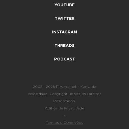
YOUTUBE
TWITTER
INSTAGRAM
THREADS
PODCAST
2002 - 2026 F1Mania.net - Mania de
Velocidade. Copyright. Todos os Direitos
Reservados.
Política de Privacidade
-
Termos e Condições