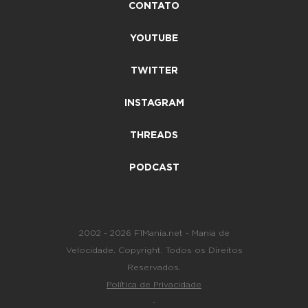
CONTATO
YOUTUBE
TWITTER
INSTAGRAM
THREADS
PODCAST
2002 - 2026 F1Mania.net - Mania de
Velocidade. Copyright. Todos os Direitos
Reservados.
Política de Privacidade
-