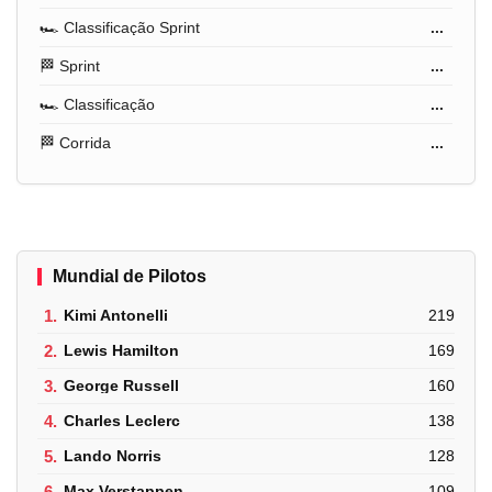
🏎️ Classificação Sprint
...
🏁 Sprint
...
🏎️ Classificação
...
🏁 Corrida
...
Mundial de Pilotos
1.
Kimi Antonelli
219
2.
Lewis Hamilton
169
3.
George Russell
160
4.
Charles Leclerc
138
5.
Lando Norris
128
6.
Max Verstappen
109