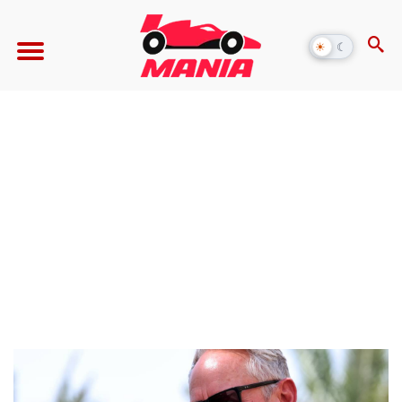
☀
☾
Alternar
modo
escuro