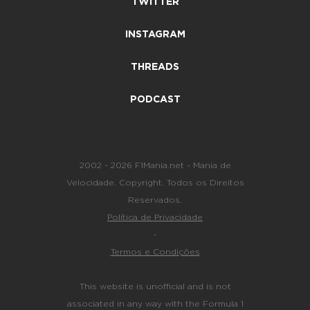
TWITTER
INSTAGRAM
THREADS
PODCAST
2002 - 2026 F1Mania.net - Mania de
Velocidade. Copyright. Todos os Direitos
Reservados.
Política de Privacidade
-
Termos e Condições
This website is unofficial and is not
associated in any way with the Formula 1