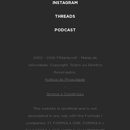
INSTAGRAM
THREADS
PODCAST
2002 - 2026 F1Mania.net - Mania de
Velocidade. Copyright. Todos os Direitos
Reservados.
Política de Privacidade
-
Termos e Condições
This website is unofficial and is not
associated in any way with the Formula 1
companies. F1, FORMULA ONE, FORMULA 1,