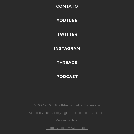
CONTATO
YOUTUBE
TWITTER
INSTAGRAM
THREADS
PODCAST
2002 - 2026 F1Mania.net - Mania de
Velocidade. Copyright. Todos os Direitos
Reservados.
Política de Privacidade