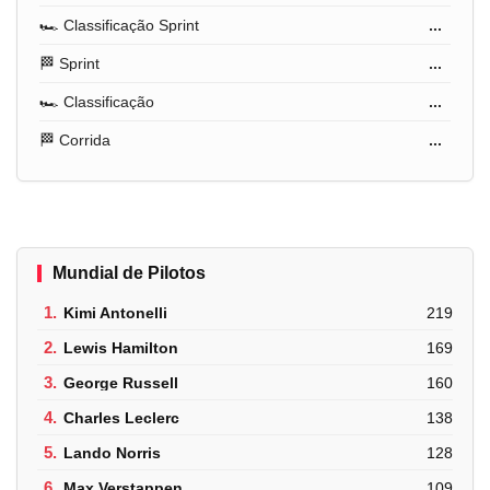
🏎️ Classificação Sprint
...
🏁 Sprint
...
🏎️ Classificação
...
🏁 Corrida
...
Mundial de Pilotos
1.
Kimi Antonelli
219
2.
Lewis Hamilton
169
3.
George Russell
160
4.
Charles Leclerc
138
5.
Lando Norris
128
6.
Max Verstappen
109