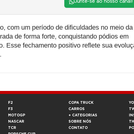
Junte-se ao nosso canal!
no, com um período de dificuldades no meio da
orada de forma forte, conquistando pódios em
o. Esse fechamento positivo reflete sua evolu
.
F2
COPA TRUCK
Y
F3
CARROS
T
MOTOGP
+ CATEGORIAS
IN
NASCAR
SOBRE NÓS
T
TCR
CONTATO
P