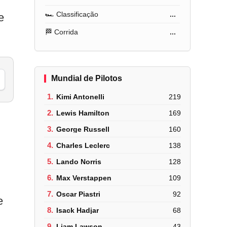
🏎️ Classificação
...
e
🏁 Corrida
...
Mundial de Pilotos
1.
Kimi Antonelli
219
2.
Lewis Hamilton
169
3.
George Russell
160
4.
Charles Leclerc
138
5.
Lando Norris
128
6.
Max Verstappen
109
7.
Oscar Piastri
92
e
8.
Isack Hadjar
68
9.
Liam Lawson
43