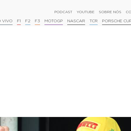
PODCAST
YOUTUBE
SOBRE NÓS
CO
 VIVO
F1
F2
F3
MOTOGP
NASCAR
TCR
PORSCHE CU