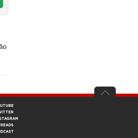
ção
OUTUBE
WITTER
STAGRAM
HREADS
ODCAST