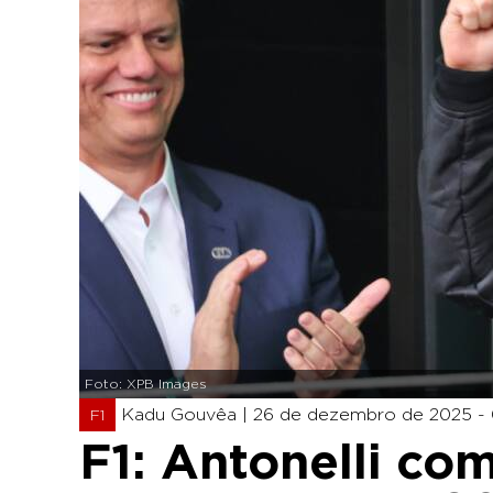
Foto: XPB Images
Kadu Gouvêa |
26 de dezembro de 2025 - 
F1
F1: Antonelli co