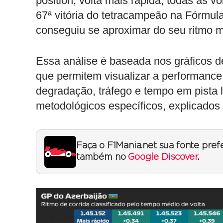
position, volta mais rápida, todas as v
67ª vitória do tetracampeão na Fórmu
conseguiu se aproximar do seu ritmo m
Essa análise é baseada nos gráficos de 
que permitem visualizar a performance 
degradação, tráfego e tempo em pista l
metodológicos específicos, explicados
Faça o F1Mania.net sua fonte pref
também no
Google Discover
.