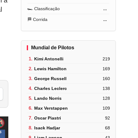
m a
l
🏎️ Classificação
...
🏁 Corrida
...
Mundial de Pilotos
1.
Kimi Antonelli
219
2.
Lewis Hamilton
169
3.
George Russell
160
4.
Charles Leclerc
138
5.
Lando Norris
128
6.
Max Verstappen
109
7.
Oscar Piastri
92
8.
Isack Hadjar
68
9.
Liam Lawson
43