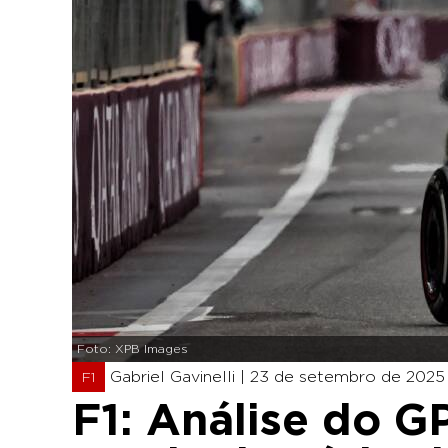
Foto: XPB Images
Gabriel Gavinelli |
23 de setembro de 2025 
F1
F1: Análise do G