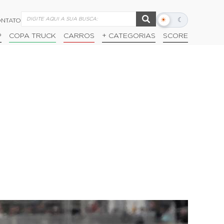
☀
☾
NTATO
Alternar
modo
P
COPA TRUCK
CARROS
+ CATEGORIAS
SCORE
escuro