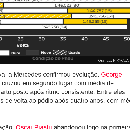
Gráfico: F1PACE.
va, a Mercedes confirmou evolução.
George
e, cruzou em segundo lugar com média de
uarto posto após ritmo consistente. Entre eles
ms de volta ao pódio após quatro anos, com mé
ração.
Oscar Piastri
abandonou logo na primeir