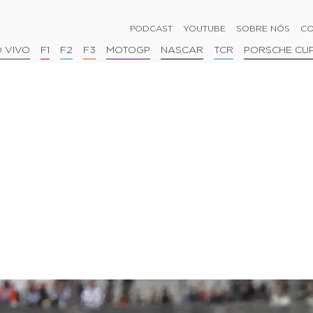
PODCAST
YOUTUBE
SOBRE NÓS
CO
 VIVO
F1
F2
F3
MOTOGP
NASCAR
TCR
PORSCHE CU