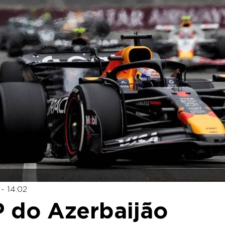
- 14:02
P do Azerbaijão