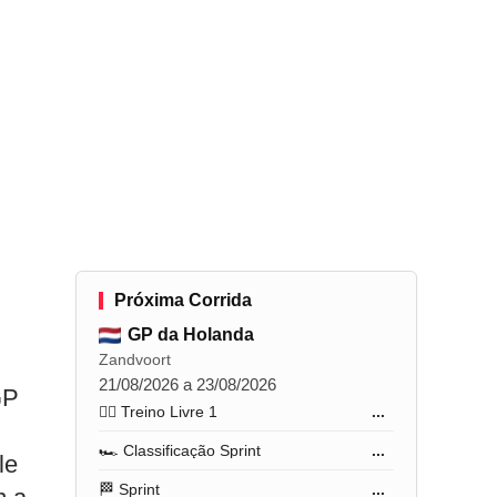
Próxima Corrida
GP da Holanda
Zandvoort
21/08/2026 a 23/08/2026
GP
🏋️‍♂️ Treino Livre 1
...
🏎️ Classificação Sprint
...
le
🏁 Sprint
...