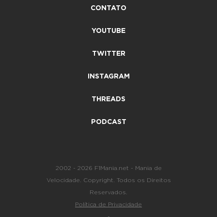
CONTATO
YOUTUBE
TWITTER
INSTAGRAM
THREADS
PODCAST
2002 - 2026 F1Mania.net - Mania de
Velocidade. Copyright. Todos os Direitos
Reservados.
Política de Privacidade
-