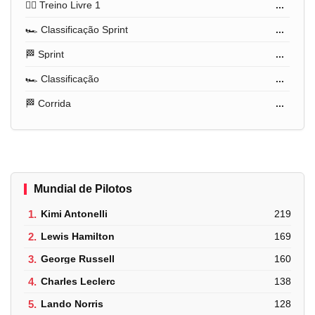
🏋️‍♂️ Treino Livre 1
...
🏎️ Classificação Sprint
...
🏁 Sprint
...
🏎️ Classificação
...
🏁 Corrida
...
Mundial de Pilotos
1.
Kimi Antonelli
219
2.
Lewis Hamilton
169
3.
George Russell
160
4.
Charles Leclerc
138
5.
Lando Norris
128