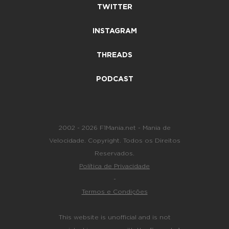
TWITTER
INSTAGRAM
THREADS
PODCAST
2002 - 2026 F1Mania.net - Mania de
Velocidade. Copyright. Todos os Direitos
Reservados.
Política de Privacidade
-
Termos e Condições
This website is unofficial and is not