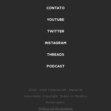
CONTATO
YOUTUBE
TWITTER
INSTAGRAM
THREADS
PODCAST
2002 - 2026 F1Mania.net - Mania de
Velocidade. Copyright. Todos os Direitos
Reservados.
Política de Privacidade