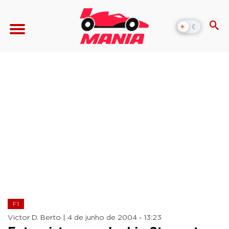
☀
☾
Alternar
modo
escuro
F1
Victor D. Berto |
4 de junho de 2004 - 13:23