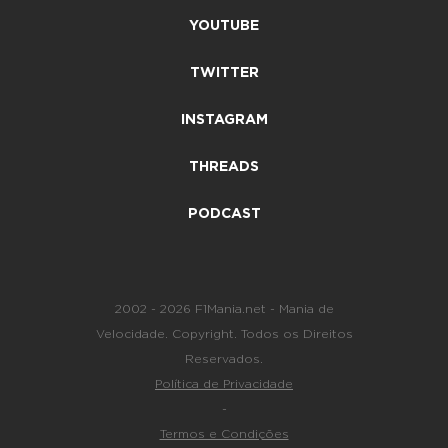
YOUTUBE
TWITTER
INSTAGRAM
THREADS
PODCAST
2002 - 2026 F1Mania.net - Mania de
Velocidade. Copyright. Todos os Direitos
Reservados.
Política de Privacidade
-
Termos e Condições