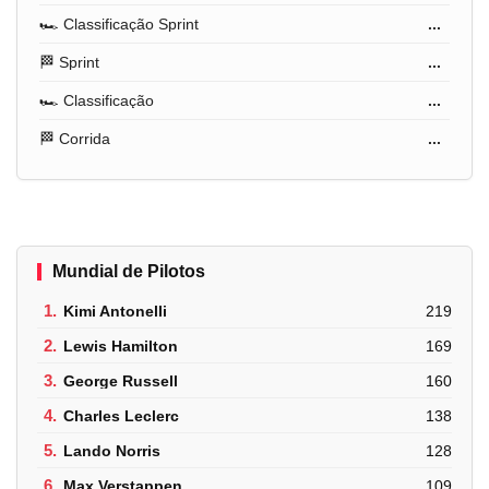
🏎️ Classificação Sprint
...
🏁 Sprint
...
🏎️ Classificação
...
🏁 Corrida
...
Mundial de Pilotos
1.
Kimi Antonelli
219
2.
Lewis Hamilton
169
3.
George Russell
160
4.
Charles Leclerc
138
5.
Lando Norris
128
6.
Max Verstappen
109