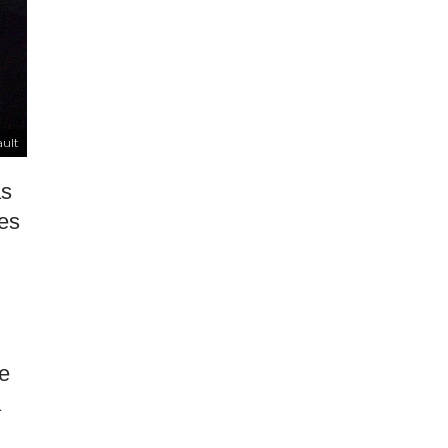
ult
as
ões
e
a