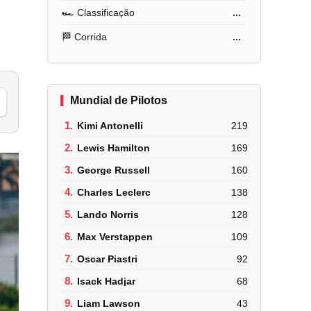
🏎️ Classificação
...
🏁 Corrida
...
Mundial de Pilotos
1.
Kimi Antonelli
219
2.
Lewis Hamilton
169
3.
George Russell
160
4.
Charles Leclerc
138
5.
Lando Norris
128
6.
Max Verstappen
109
7.
Oscar Piastri
92
8.
Isack Hadjar
68
9.
Liam Lawson
43