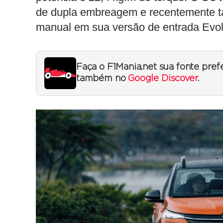
de dupla embreagem e recentemente t
manual em sua versão de entrada Evol
Faça o F1Mania.net sua fonte pref
também no
Google Discover
.