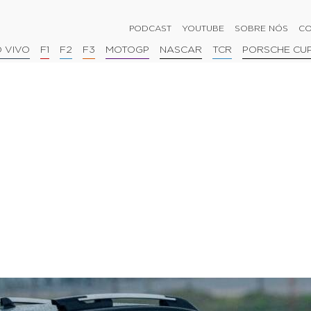
PODCAST
YOUTUBE
SOBRE NÓS
CO
 VIVO
F1
F2
F3
MOTOGP
NASCAR
TCR
PORSCHE CU