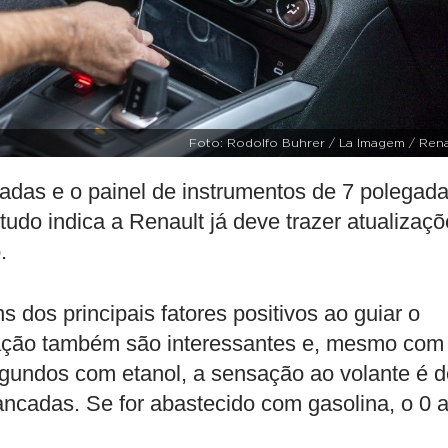
Foto: Rodolfo Buhrer / La Imagem / Rena
gadas e o painel de instrumentos de 7 polegad
udo indica a Renault já deve trazer atualizaç
.
ns dos principais fatores positivos ao guiar o
ração também são interessantes e, mesmo com
egundos com etanol, a sensação ao volante é d
ancadas. Se for abastecido com gasolina, o 0 