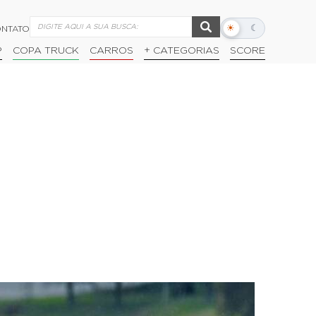
☀
☾
NTATO
Alternar
modo
P
COPA TRUCK
CARROS
+ CATEGORIAS
SCORE
escuro