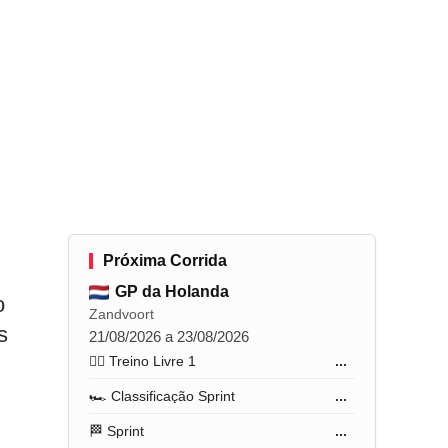
Próxima Corrida
GP da Holanda
o
Zandvoort
s
21/08/2026 a 23/08/2026
🏋️‍♂️ Treino Livre 1
...
🏎️ Classificação Sprint
...
🏁 Sprint
...