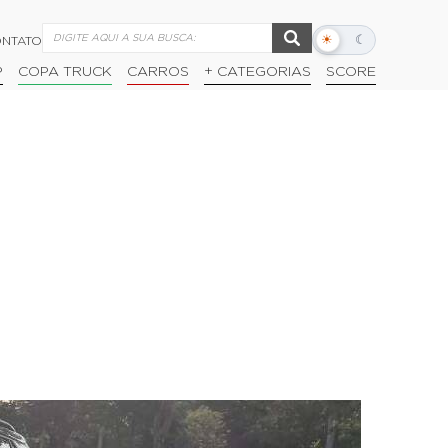
☀
☾
NTATO
Alternar
modo
P
COPA TRUCK
CARROS
+ CATEGORIAS
SCORE
escuro