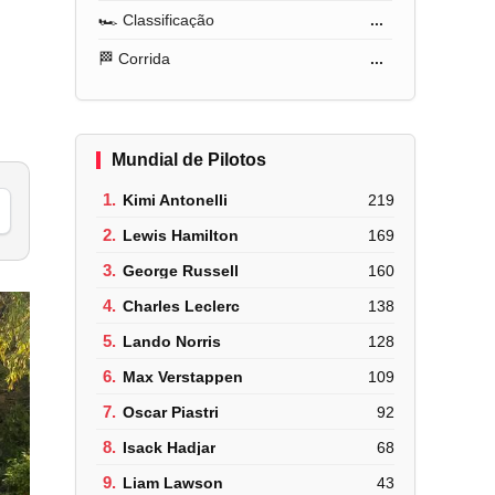
🏎️ Classificação
...
🏁 Corrida
...
Mundial de Pilotos
1.
Kimi Antonelli
219
2.
Lewis Hamilton
169
3.
George Russell
160
4.
Charles Leclerc
138
5.
Lando Norris
128
6.
Max Verstappen
109
7.
Oscar Piastri
92
8.
Isack Hadjar
68
9.
Liam Lawson
43