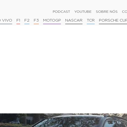
PODCAST
YOUTUBE
SOBRE NÓS
CO
 VIVO
F1
F2
F3
MOTOGP
NASCAR
TCR
PORSCHE CU