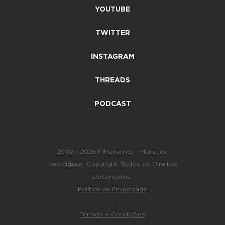
YOUTUBE
TWITTER
INSTAGRAM
THREADS
PODCAST
2002 - 2026 F1Mania.net - Mania de
Velocidade. Copyright. Todos os Direitos
Reservados.
Política de Privacidade
-
Termos e Condições