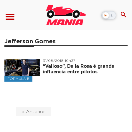
☀
☾
Alternar
modo
escuro
Jefferson Gomes
31/08/2018 10h37
“Valioso”, De la Rosa é grande
influencia entre pilotos
FÓRMULA E
« Anterior