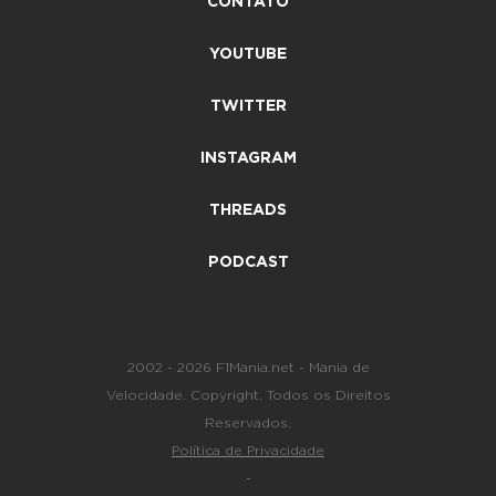
CONTATO
YOUTUBE
TWITTER
INSTAGRAM
THREADS
PODCAST
2002 - 2026 F1Mania.net - Mania de
Velocidade. Copyright. Todos os Direitos
Reservados.
Política de Privacidade
-