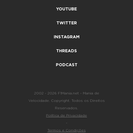
YOUTUBE
TWITTER
INSTAGRAM
THREADS
PODCAST
2002 - 2026 F1Mania.net - Mania de
Velocidade. Copyright. Todos os Direitos
Reservados.
Política de Privacidade
-
Termos e Condições