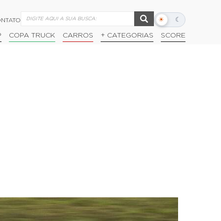
☀
☾
NTATO
Alternar
modo
P
COPA TRUCK
CARROS
+ CATEGORIAS
SCORE
escuro