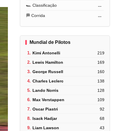
🏎️ Classificação
...
🏁 Corrida
...
Mundial de Pilotos
1.
Kimi Antonelli
219
2.
Lewis Hamilton
169
3.
George Russell
160
4.
Charles Leclerc
138
5.
Lando Norris
128
6.
Max Verstappen
109
7.
Oscar Piastri
92
8.
Isack Hadjar
68
9.
Liam Lawson
43