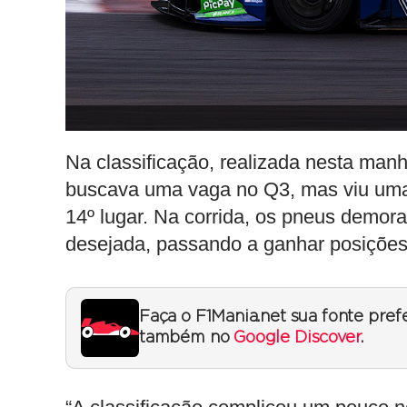
Na classificação, realizada nesta manh
buscava uma vaga no Q3, mas viu uma 
14º lugar. Na corrida, os pneus demor
desejada, passando a ganhar posições
Faça o F1Mania.net sua fonte pref
também no
Google Discover
.