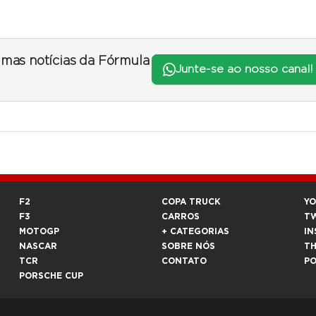
timas notícias da Fórmula
Junte-se ao nosso canal!
F2
COPA TRUCK
Y
F3
CARROS
T
MOTOGP
+ CATEGORIAS
IN
NASCAR
SOBRE NÓS
T
TCR
CONTATO
P
PORSCHE CUP