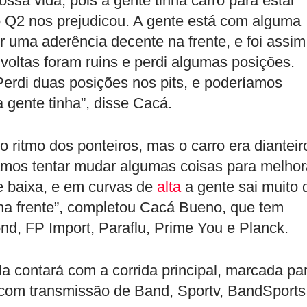
ssa vida, pois a gente tinha carro para estar
o Q2 nos prejudicou. A gente está com alguma
er uma aderência decente na frente, e foi assim
 voltas foram ruins e perdi algumas posições.
Perdi duas posições nos pits, e poderíamos
 gente tinha”, disse Cacá.
itmo dos ponteiros, mas o carro era dianteir
amos tentar mudar algumas coisas para melhor
 baixa, e em curvas de
alta
a gente sai muito 
na frente”, completou Cacá Bueno, que tem
nd, FP Import, Paraflu, Prime You e Planck.
a contará com a corrida principal, marcada pa
, com transmissão de Band, Sportv, BandSports