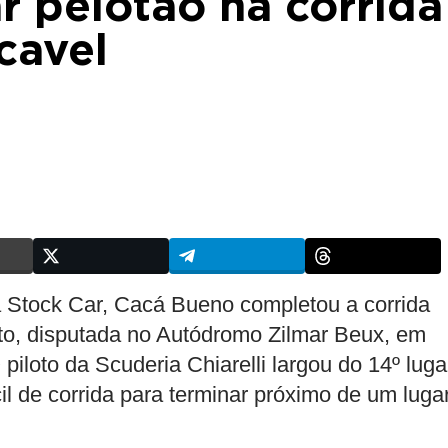
ar pelotão na corrida
cavel
na Stock Car, Cacá Bueno completou a corrida
o, disputada no Autódromo Zilmar Beux, em
iloto da Scuderia Chiarelli largou do 14º luga
cil de corrida para terminar próximo de um luga