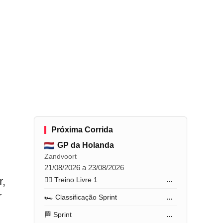
Próxima Corrida
GP da Holanda
Zandvoort
21/08/2026 a 23/08/2026
r,
🏋️‍♂️ Treino Livre 1
...
r
🏎️ Classificação Sprint
...
🏁 Sprint
...