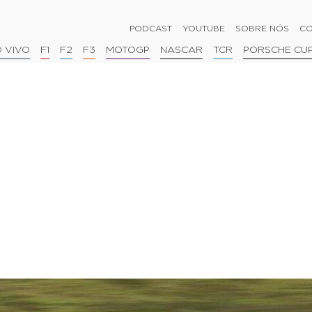
PODCAST
YOUTUBE
SOBRE NÓS
CO
 VIVO
F1
F2
F3
MOTOGP
NASCAR
TCR
PORSCHE CU