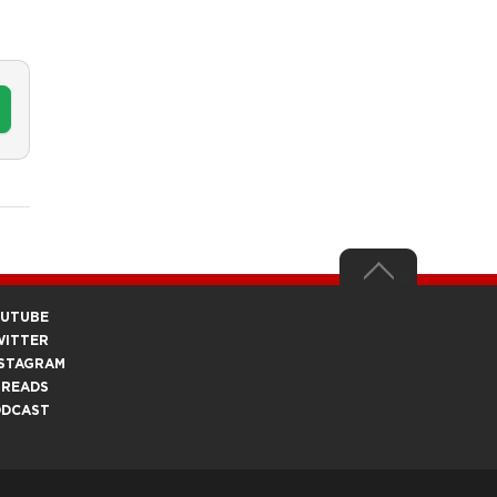
OUTUBE
WITTER
STAGRAM
HREADS
ODCAST