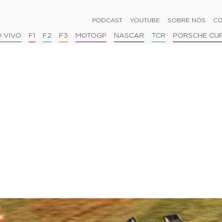
PODCAST
YOUTUBE
SOBRE NÓS
CO
 VIVO
F1
F2
F3
MOTOGP
NASCAR
TCR
PORSCHE CU