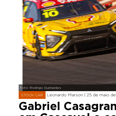
Foto: Rodrigo Guimarães
Leonardo Marson |
25 de maio de 
STOCK CAR
Gabriel Casagra