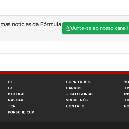
timas notícias da Fórmula
Junte-se ao nosso canal!
F2
COPA TRUCK
Y
F3
CARROS
T
MOTOGP
+ CATEGORIAS
IN
NASCAR
SOBRE NÓS
T
TCR
CONTATO
P
PORSCHE CUP