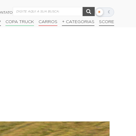
☀
☾
NTATO
Alternar
modo
P
COPA TRUCK
CARROS
+ CATEGORIAS
SCORE
escuro