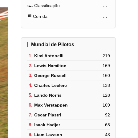
🏎️ Classificação
...
🏁 Corrida
...
Mundial de Pilotos
1.
Kimi Antonelli
219
2.
Lewis Hamilton
169
3.
George Russell
160
4.
Charles Leclerc
138
5.
Lando Norris
128
6.
Max Verstappen
109
7.
Oscar Piastri
92
8.
Isack Hadjar
68
9.
Liam Lawson
43