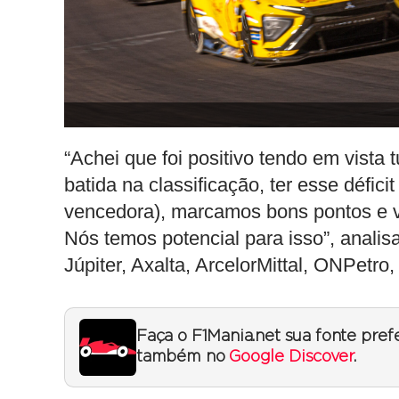
“Achei que foi positivo tendo em vista
batida na classificação, ter esse défic
vencedora), marcamos bons pontos e va
Nós temos potencial para isso”, analis
Júpiter, Axalta, ArcelorMittal, ONPetr
Faça o F1Mania.net sua fonte pref
também no
Google Discover
.