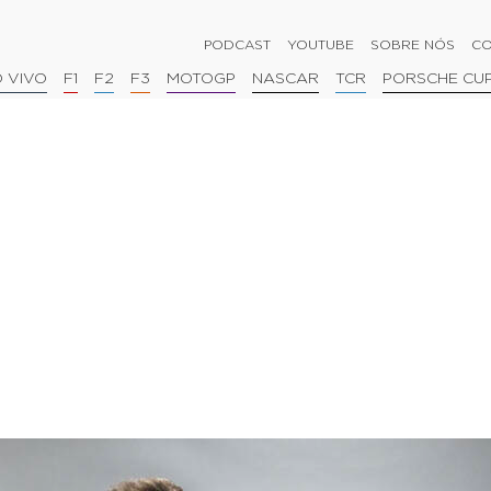
PODCAST
YOUTUBE
SOBRE NÓS
CO
 VIVO
F1
F2
F3
MOTOGP
NASCAR
TCR
PORSCHE CU