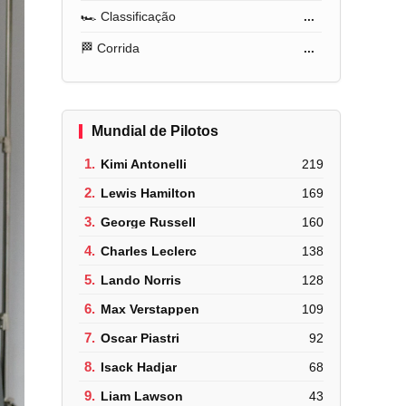
🏎️ Classificação
...
🏁 Corrida
...
Mundial de Pilotos
1.
Kimi Antonelli
219
2.
Lewis Hamilton
169
3.
George Russell
160
4.
Charles Leclerc
138
5.
Lando Norris
128
6.
Max Verstappen
109
7.
Oscar Piastri
92
8.
Isack Hadjar
68
9.
Liam Lawson
43