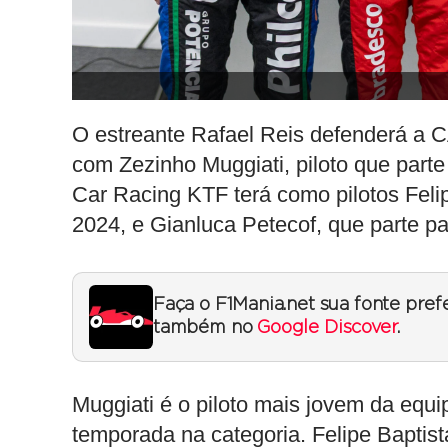
O estreante Rafael Reis defenderá a 
com Zezinho Muggiati, piloto que part
Car Racing KTF terá como pilotos Fel
2024, e Gianluca Petecof, que parte pa
Faça o F1Mania.net sua fonte pref
também no
Google Discover
.
Muggiati é o piloto mais jovem da equi
temporada na categoria. Felipe Baptis