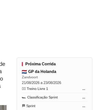
 de
Próxima Corrida
a
GP da Holanda
Zandvoort
do
21/08/2026 a 23/08/2026
s
🏋️‍♂️ Treino Livre 1
...
🏎️ Classificação Sprint
...
🏁 Sprint
...