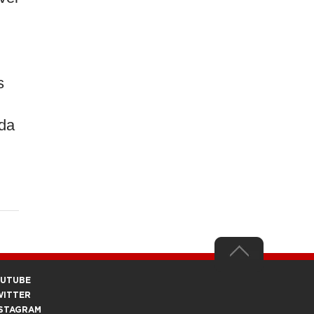
s
ada
OUTUBE
WITTER
STAGRAM