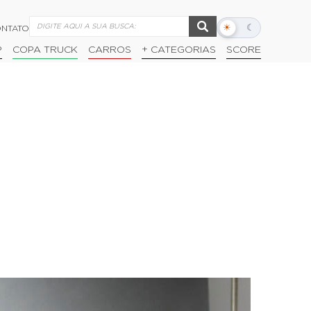
☀
☾
NTATO
Alternar
modo
P
COPA TRUCK
CARROS
+ CATEGORIAS
SCORE
escuro