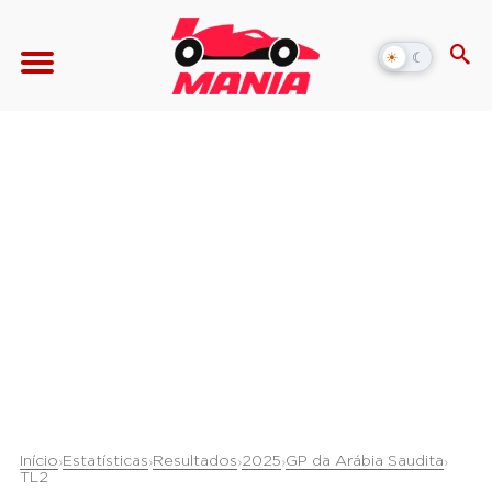
☀
☾
Alternar
modo
escuro
Início
Estatísticas
Resultados
2025
GP da Arábia Saudita
›
›
›
›
›
TL2