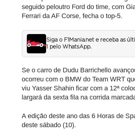
seguido peloutro Ford do time, com G
Ferrari da AF Corse, fecha o top-5.
Siga o F1Mania.net e receba as úl
1 pelo WhatsApp.
Se o carro de Dudu Barrichello avan
ocorreu com o BMW do Team WRT que 
viu Yasser Shahin ficar com a 12ª colo
largará da sexta fila na corrida marca
A edição deste ano das 6 Horas de S
deste sábado (10).