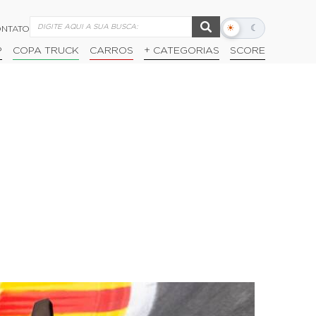
☀
☾
NTATO
Alternar
modo
P
COPA TRUCK
CARROS
+ CATEGORIAS
SCORE
escuro