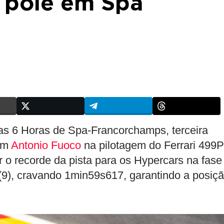
a pole em Spa
 nas 6 Horas de Spa-Francorchamps, terceira
om
Antonio Fuoco
na pilotagem do Ferrari 499P
ar o recorde da pista para os Hypercars na fase
a (9), cravando 1min59s617, garantindo a posiç