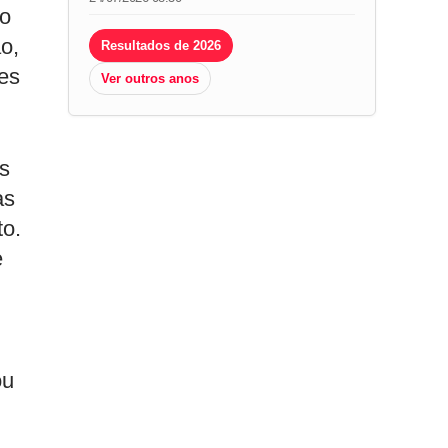
no
o,
Resultados de 2026
res
Ver outros anos
s
as
to.
e
ou