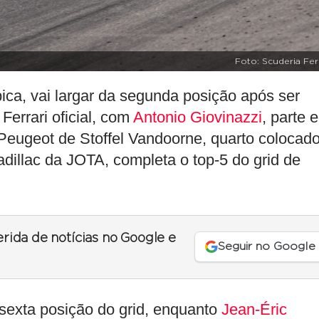
Foto: Scuderia Fer
ica, vai largar da segunda posição após ser
errari oficial, com
Antonio Giovinazzi
, parte 
o Peugeot de Stoffel Vandoorne, quarto colocad
dillac da JOTA, completa o top-5 do grid de
erida de notícias no Google e
Seguir no Google
sexta posição do grid, enquanto
Jean-Éric