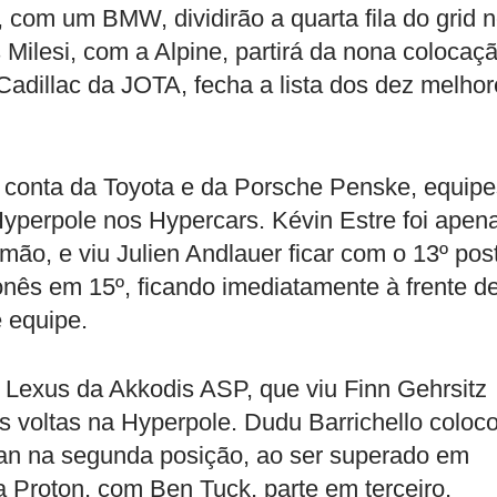
, com um BMW, dividirão a quarta fila do grid 
 Milesi, com a Alpine, partirá da nona colocaçã
Cadillac da JOTA, fecha a lista dos dez melho
r conta da Toyota e da Porsche Penske, equipe
yperpole nos Hypercars. Kévin Estre foi apen
mão, e viu Julien Andlauer ficar com o 13º pos
onês em 15º, ficando imediatamente à frente d
 equipe.
 Lexus da Akkodis ASP, que viu Finn Gehrsitz
 voltas na Hyperpole. Dudu Barrichello coloc
man na segunda posição, ao ser superado em
 Proton, com Ben Tuck, parte em terceiro,