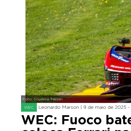
Foto: Scuderia Ferrari
Leonardo Marson |
9 de maio de 2025 - 
WEC
WEC: Fuoco bate