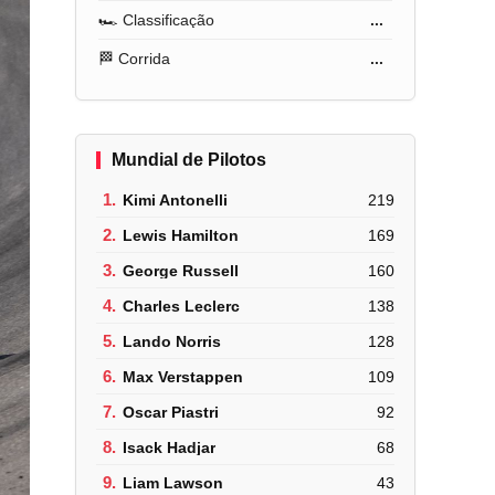
🏎️ Classificação
...
🏁 Corrida
...
Mundial de Pilotos
1.
Kimi Antonelli
219
2.
Lewis Hamilton
169
3.
George Russell
160
4.
Charles Leclerc
138
5.
Lando Norris
128
6.
Max Verstappen
109
7.
Oscar Piastri
92
8.
Isack Hadjar
68
9.
Liam Lawson
43