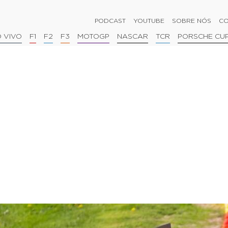
PODCAST
YOUTUBE
SOBRE NÓS
CO
 VIVO
F1
F2
F3
MOTOGP
NASCAR
TCR
PORSCHE CU